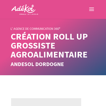
L’ AGENCE DE COMMUNICATION 360°
CRÉATION ROLL UP
GROSSISTE
AGROALIMENTAIRE
ANDESOL DORDOGNE