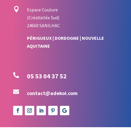

Espace Couture
(CréaVallée Sud)
24660 SANILHAC
PÉRIGUEUX | DORDOGNE | NOUVELLE
AQUITAINE

05 53 04 37 52

contact@adekoi.com